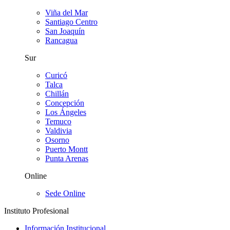
Viña del Mar
Santiago Centro
San Joaquín
Rancagua
Sur
Curicó
Talca
Chillán
Concepción
Los Ángeles
Temuco
Valdivia
Osorno
Puerto Montt
Punta Arenas
Online
Sede Online
Instituto Profesional
Información Institucional