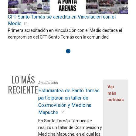
CFT Santo Tomás se acredita en Vinculación con el
D
Medio
Primera acreditación en Vinculación con el Medio destaca el
C
compromiso del CFT Santo Tomás con la comunidad
f
LO MÁS
Académicos
RECIENTE
Ver
Estudiantes de Santo Tomás
más
participaron en taller de
noticias
Cosmovisión y Medicina
Mapuche
En Santo Tomás Temuco se
realizó un taller de Cosmovisión y
Medicina Mapuche, en el cual los