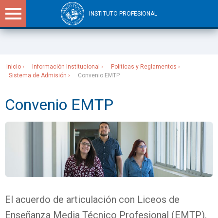
INSTITUTO PROFESIONAL
Sitios Santo Tomás
Inicio
Información Institucional
Políticas y Reglamentos​
Sistema de Admisión
Convenio EMTP
Convenio EMTP
El acuerdo de articulación con Liceos de
Enseñanza Media Técnico Profesional (EMTP),