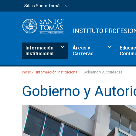
Sitios Santo Tomás
INSTITUTO PROFESIO
Información
Áreas y
Educac
Institucional
Carreras
Contin
Inicio
Información Institucional
Gobierno y Autoridades​
Sitios Santo Tomás
Gobierno y Autori