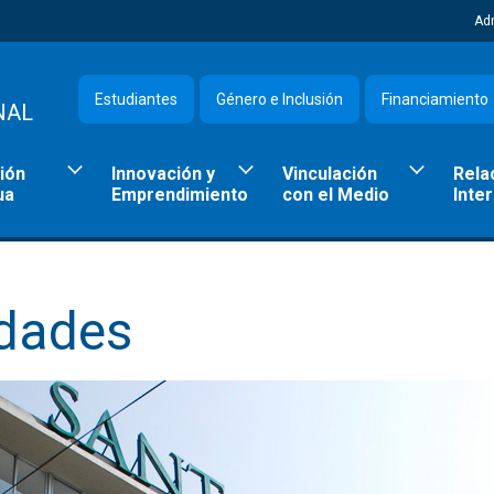
Ad
Estudiantes
Género e Inclusión
Financiamiento
NAL
ión
Innovación y
Vinculación
Rela
ua
Emprendimiento
con el Medio
Inte
dades​