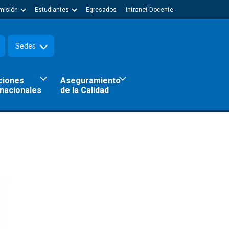
misión
Estudiantes
Egresados
Intranet Docente
Sedes
ciones
Aseguramiento
rnacionales
de la Calidad