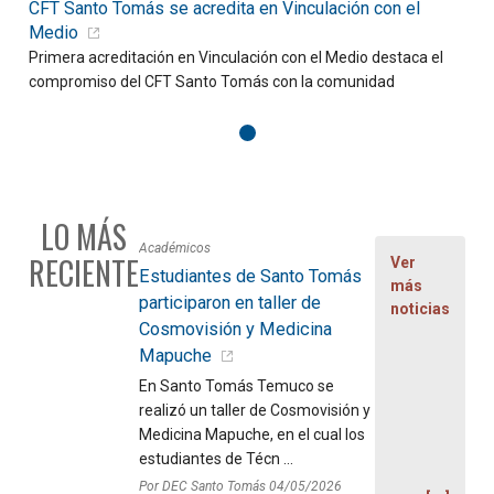
CFT Santo Tomás se acredita en Vinculación con el
D
Medio
Primera acreditación en Vinculación con el Medio destaca el
C
compromiso del CFT Santo Tomás con la comunidad
f
LO MÁS
Académicos
RECIENTE
Ver
Estudiantes de Santo Tomás
más
participaron en taller de
noticias
Cosmovisión y Medicina
Mapuche
En Santo Tomás Temuco se
realizó un taller de Cosmovisión y
Medicina Mapuche, en el cual los
estudiantes de Técn ...
Por DEC Santo Tomás 04/05/2026