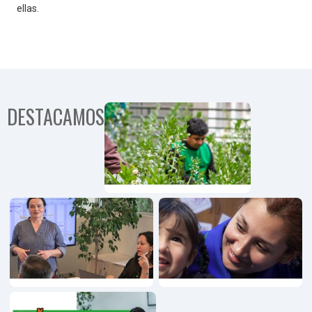
ellas.
DESTACAMOS
Programa
Comunida
Territorial
Programa
Emprendimiento,
Innovación y
Pymes
Programa