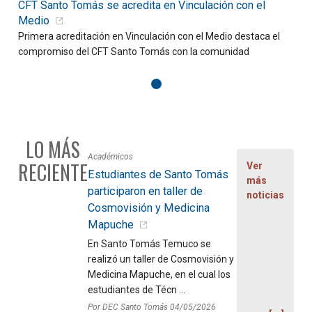
CFT Santo Tomás se acredita en Vinculación con el
D
Medio
Primera acreditación en Vinculación con el Medio destaca el
C
compromiso del CFT Santo Tomás con la comunidad
f
LO MÁS
Académicos
RECIENTE
Ver
Estudiantes de Santo Tomás
más
participaron en taller de
noticias
Cosmovisión y Medicina
Mapuche
En Santo Tomás Temuco se
realizó un taller de Cosmovisión y
Medicina Mapuche, en el cual los
estudiantes de Técn ...
Por DEC Santo Tomás 04/05/2026