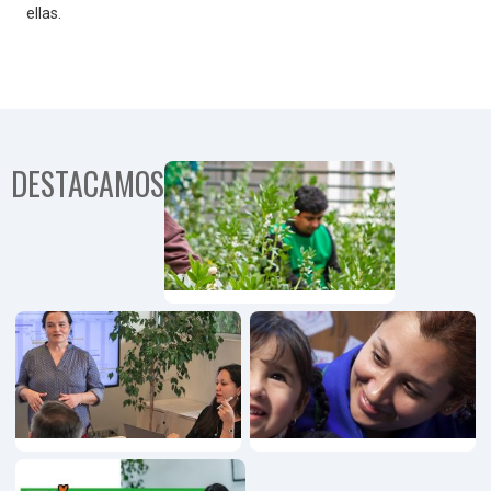
ellas.
DESTACAMOS
Programa
Comunida
Territorial
Programa
Emprendimiento,
Innovación y
Pymes
Programa