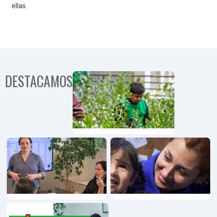
ellas.
DESTACAMOS
Programa
Comunida
Territorial
Programa
Emprendimiento,
Innovación y
Pymes
Programa