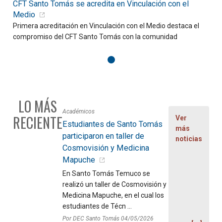
CFT Santo Tomás se acredita en Vinculación con el
D
Medio
Primera acreditación en Vinculación con el Medio destaca el
C
compromiso del CFT Santo Tomás con la comunidad
f
LO MÁS
Académicos
RECIENTE
Ver
Estudiantes de Santo Tomás
más
participaron en taller de
noticias
Cosmovisión y Medicina
Mapuche
En Santo Tomás Temuco se
realizó un taller de Cosmovisión y
Medicina Mapuche, en el cual los
estudiantes de Técn ...
Por DEC Santo Tomás 04/05/2026