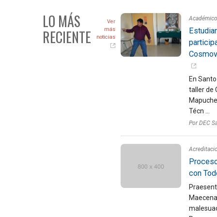
LO MÁS
Académic
Ver
Estudia
más
RECIENTE
noticias
particip
Cosmovi
En Santo
taller de
Mapuche, 
Técn ...
Por DEC S
Acreditaci
Proceso
con Tod
Praesent 
Maecenas 
malesuada