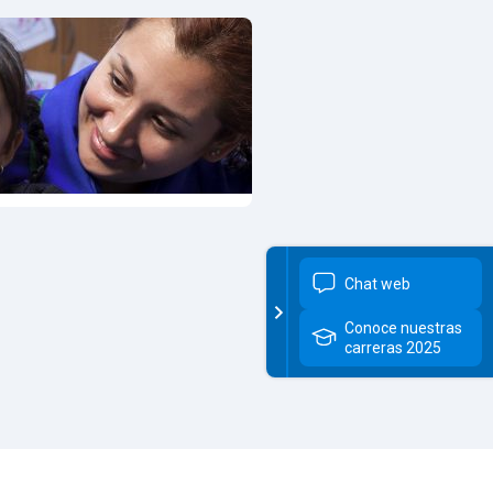
ama
Programa
ndimiento,
Niñez
ción y
s