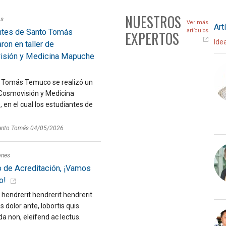
NUESTROS
os
Ver más
Art
ntes de Santo Tomás
artículos
EXPERTOS
Ide
aron en taller de
sión y Medicina Mapuche
 Tomás Temuco se realizó un
 Cosmovisión y Medicina
en el cual los estudiantes de
anto Tomás 04/05/2026
ones
 de Acreditación, ¡Vamos
o!
hendrerit hendrerit hendrerit.
dolor ante, lobortis quis
 non, eleifend ac lectus.