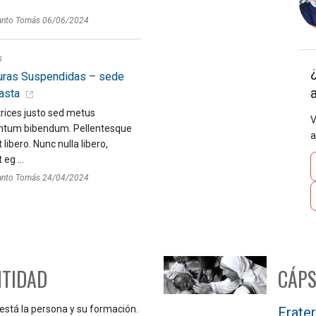
anto Tomás 06/06/2024
s
uras Suspendidas – sede
asta
rices justo sed metus
V
tum bibendum. Pellentesque
a
 libero. Nunc nulla libero,
eg ...
anto Tomás 24/04/2024
NTIDAD
CÁPS
 está la persona y su formación.
Frater