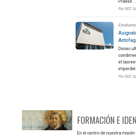
Praese ...
Por DEC S
Estudiante
Asignat
Antofag
Donec ult
condimen
et laoreet
imperdiet 
Por DEC S
FORMACIÓN E IDE
En el centro de nuestra misión