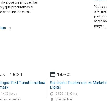
nifica que creemos en las
“Cada ve
as y que procuramos el
a Mí me 
e cada una de ellas.
profundo
seres so
mayor…
stas
-
15
14
JUN
OCT
AGO
álogos Red Transformadora
Seminario Tendencias en Marketi
omás»
Digital
a 14:30 horas
09:00 - 13:00 hrs
Todas las sedes
Viña del Mar