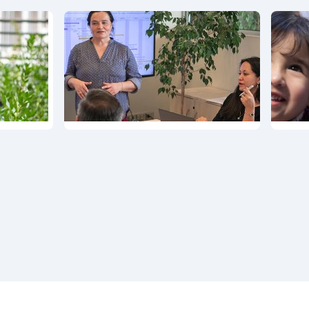
Programa
Progr
Comunidades
Empre
Territoriales
Innova
Pyme
ma
as
s