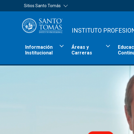
Sitios Santo Tomás
INSTITUTO PROFESIO
Información
Áreas y
Educac
Institucional
Carreras
Contin
Sitios Santo Tomás