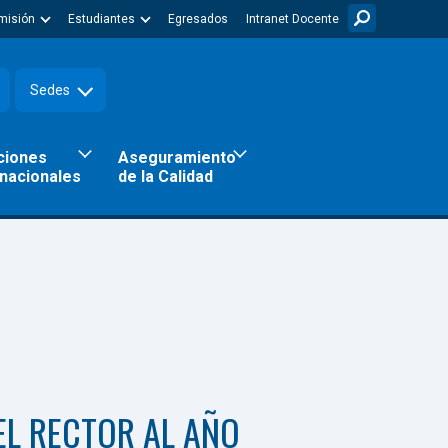
misión
Estudiantes
Egresados
Intranet Docente
Sedes
ciones
Aseguramiento
rnacionales
de la Calidad
 LA INCLUSIÓN DE LAS Y
EL RECTOR AL AÑO
 LA GRANDEZA EN TODO
 INSTITUCIÓN ACREDITADA