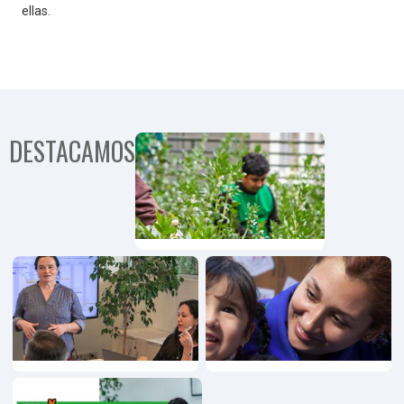
ellas.
DESTACAMOS
Programa
Comunida
Territorial
Programa
Emprendimiento,
Innovación y
Pymes
Programa