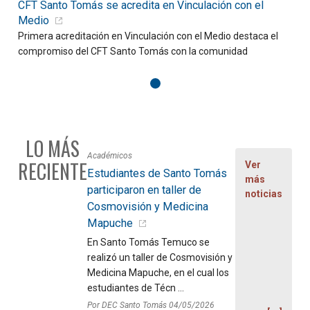
CFT Santo Tomás se acredita en Vinculación con el
D
Medio
Primera acreditación en Vinculación con el Medio destaca el
C
compromiso del CFT Santo Tomás con la comunidad
f
LO MÁS
Académicos
RECIENTE
Ver
Estudiantes de Santo Tomás
más
participaron en taller de
noticias
Cosmovisión y Medicina
Mapuche
En Santo Tomás Temuco se
realizó un taller de Cosmovisión y
Medicina Mapuche, en el cual los
estudiantes de Técn ...
Por DEC Santo Tomás 04/05/2026