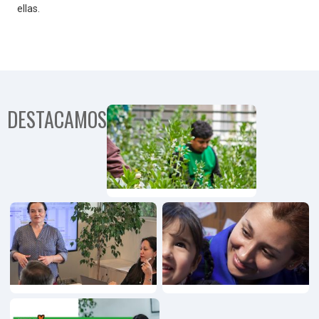
ellas.
DESTACAMOS
Programa
Comunida
Territorial
Programa
Emprendimiento,
Innovación y
Pymes
Programa