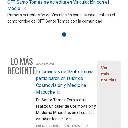
CFT Santo Tomás se acredita en Vinculación con el
D
Medio
Primera acreditación en Vinculación con el Medio destaca el
C
compromiso del CFT Santo Tomás con la comunidad
f
LO MÁS
Académicos
RECIENTE
Ver
Estudiantes de Santo Tomás
más
participaron en taller de
noticias
Cosmovisión y Medicina
Mapuche
En Santo Tomás Temuco se
realizó un taller de Cosmovisión y
Medicina Mapuche, en el cual los
estudiantes de Técn ...
Por DEC Santo Tomás 04/05/2026