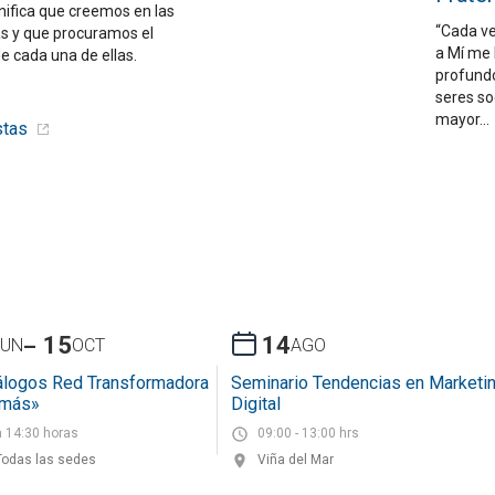
nifica que creemos en las
“Cada ve
as y que procuramos el
a Mí me 
e cada una de ellas.
profundo
seres so
mayor…
stas
-
15
14
JUN
OCT
AGO
álogos Red Transformadora
Seminario Tendencias en Marketi
omás»
Digital
a 14:30 horas
09:00 - 13:00 hrs
Todas las sedes
Viña del Mar