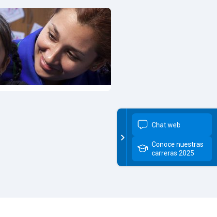
ama
Programa
ndimiento,
Niñez
ción y
s