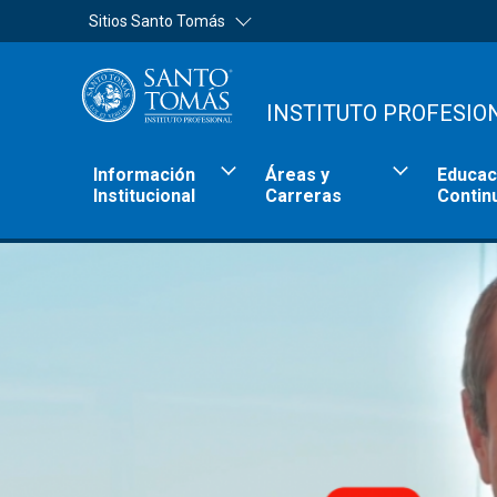
Sitios Santo Tomás
INSTITUTO PROFESIO
Información
Áreas y
Educac
Institucional
Carreras
Contin
Sitios Santo Tomás