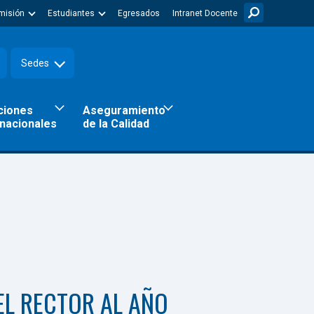
misión
Estudiantes
Egresados
Intranet Docente
Sedes
ciones
Aseguramiento
rnacionales
de la Calidad
 LA INCLUSIÓN DE LAS Y
EL RECTOR AL AÑO
 LA GRANDEZA EN TODO
 INSTITUCIÓN ACREDITADA