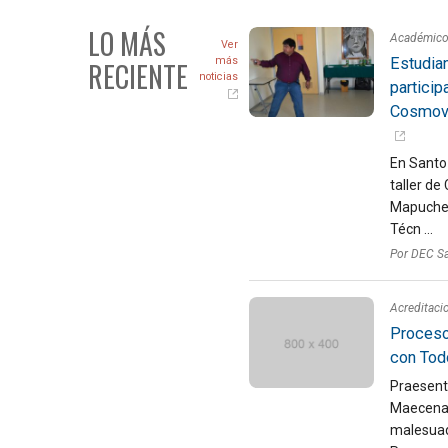
LO MÁS
Académic
Ver
Estudia
más
RECIENTE
noticias
particip
Cosmovi
En Santo
taller de
Mapuche, 
Técn ...
Por DEC S
Acreditaci
Proceso
con Tod
Praesent 
Maecenas 
malesuada