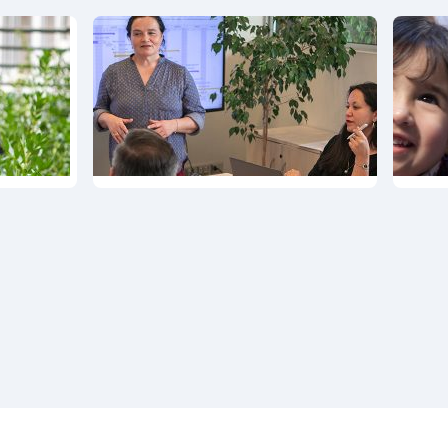
Programa
Progr
Comunidades
Empre
Territoriales
Innova
Pyme
ma
as
s