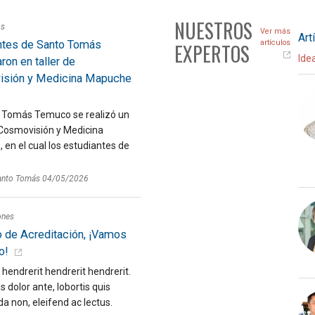
NUESTROS
os
Ver más
Art
ntes de Santo Tomás
artículos
EXPERTOS
Ide
aron en taller de
sión y Medicina Mapuche
 Tomás Temuco se realizó un
 Cosmovisión y Medicina
en el cual los estudiantes de
anto Tomás 04/05/2026
ones
 de Acreditación, ¡Vamos
o!
hendrerit hendrerit hendrerit.
dolor ante, lobortis quis
 non, eleifend ac lectus.