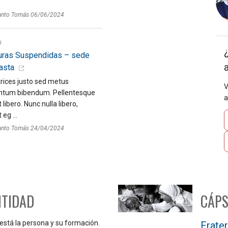
anto Tomás 06/06/2024
s
uras Suspendidas – sede
asta
rices justo sed metus
V
tum bibendum. Pellentesque
a
 libero. Nunc nulla libero,
eg ...
anto Tomás 24/04/2024
NTIDAD
CÁPS
 está la persona y su formación.
Frater