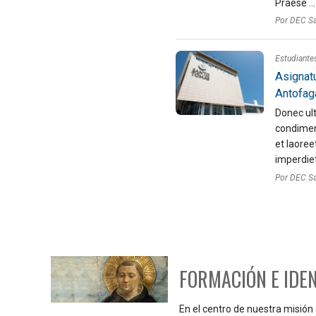
Praese ...
Por DEC S
Estudiante
Asignat
Antofag
Donec ult
condimen
et laoreet
imperdiet 
Por DEC S
FORMACIÓN E IDE
En el centro de nuestra misión