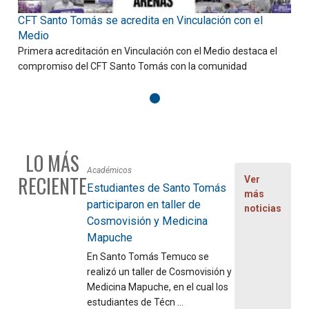
CFT Santo Tomás se acredita en Vinculación con el
D
Medio
Primera acreditación en Vinculación con el Medio destaca el
C
compromiso del CFT Santo Tomás con la comunidad
f
LO MÁS
Académicos
RECIENTE
Ver
Estudiantes de Santo Tomás
más
participaron en taller de
noticias
Cosmovisión y Medicina
Mapuche
En Santo Tomás Temuco se
realizó un taller de Cosmovisión y
Medicina Mapuche, en el cual los
estudiantes de Técn ...