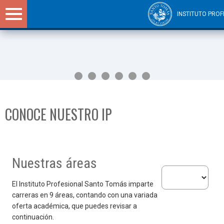
INSTITUTO PROF
Sitios Santo Tomás
CONOCE NUESTRO IP
Nuestras áreas
Selecciona un área
El Instituto Profesional Santo Tomás imparte
carreras en 9 áreas, contando con una variada
BIENVENIDA DEL RECTOR AL AÑO
BECA MATRÍCULA
DESPERTANDO LA GRANDEZA EN
IP SANTO TOMÁS DECRETA NUEVA
SÚMATE A UNA INSTITUCIÓN
CONTRIBUIR A LA INCLUSIÓN DE
oferta académica, que puedes revisar a
continuación.