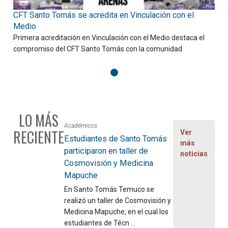
CFT Santo Tomás se acredita en Vinculación con el
D
Medio
Primera acreditación en Vinculación con el Medio destaca el
C
compromiso del CFT Santo Tomás con la comunidad
f
LO MÁS
Académicos
RECIENTE
Ver
Estudiantes de Santo Tomás
más
participaron en taller de
noticias
Cosmovisión y Medicina
Mapuche
En Santo Tomás Temuco se
realizó un taller de Cosmovisión y
Medicina Mapuche, en el cual los
estudiantes de Técn ...