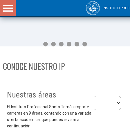
INSTITUTO PROF
Sitios Santo Tomás
CONOCE NUESTRO IP
Nuestras áreas
Selecciona un área
El Instituto Profesional Santo Tomás imparte
carreras en 9 áreas, contando con una variada
BIENVENIDA DEL RECTOR AL AÑO
BECA MATRÍCULA
DESPERTANDO LA GRANDEZA EN
IP SANTO TOMÁS DECRETA NUEVA
SÚMATE A UNA INSTITUCIÓN
CONTRIBUIR A LA INCLUSIÓN DE
oferta académica, que puedes revisar a
continuación.