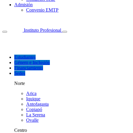
Admisión
Convenio EMTP
Instituto Profesional
Estudiantes
Género e Inclusión
Financiamiento
Sedes
Norte
Arica
Iquique
Antofagasta
Copiapó
La Serena
Ovalle
Centro