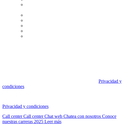
Canal Único de Denuncias, Sugerencia y Reclamos de
las Instituciones
Contáctanos
Prensa y Comunicaciones
Trabaja con nosotros
Nuestras Redes Sociales
Mapa del Sitio
Santo Tomás © 2026 todos los derechos reservados
Privacidad y
condiciones
Santo Tomás © 2026 todos los derechos reservados
Privacidad y condiciones
Call center
Call center
Chat web
Chatea con nosotros
Conoce
nuestras carreras 2025
Leer más