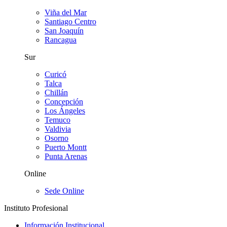
Viña del Mar
Santiago Centro
San Joaquín
Rancagua
Sur
Curicó
Talca
Chillán
Concepción
Los Ángeles
Temuco
Valdivia
Osorno
Puerto Montt
Punta Arenas
Online
Sede Online
Instituto Profesional
Información Institucional