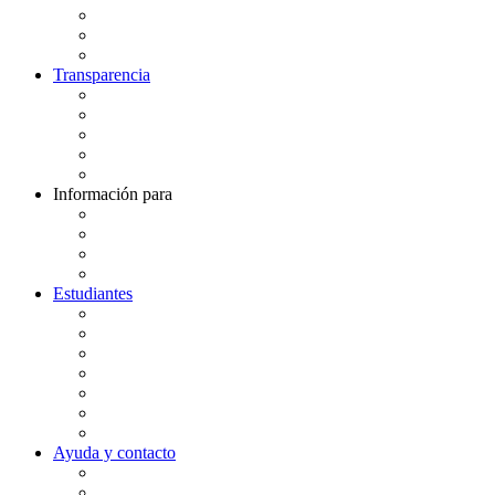
Articulación
Innovación y Emprendimiento
Vinculación con el Medio
Transparencia
Código de Ética
Indicadores
Género e Inclusión
Políticas y Reglamentos​
Proyecto Educativo
Información para
Futuros Estudiantes
Egresados
Proveedores
Colaboradores
Estudiantes
Bienestar y Salud Mental
Biblioteca
Calendario Académico
Certificado Verificación Alumno Regular
Dirección de Asuntos Estudiantiles (DAE)
Formación e identidad
Intranet Estudiantes
Ayuda y contacto
Mesa Central: 2 27120248
Modelo de Prevención de Delitos (MPD)