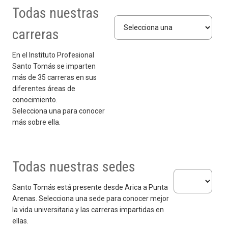
El Rector Nacional del IP-CFT, Juan Pablo Guzmán, entrega
Te invitamos a ver la historia de Doña Yolanda y los
admisión 2025.
Todas nuestras
un mensaje de bienvenida a toda la comunidad educativa,
proyectos que desarrollan docentes y estudiantes para
(*) Conoce condiciones y carreras adscritas al beneficio.
Selecciona una carrera
En el marco de su Plan Estratégico Institucional 2024-2028.
Más de 60 mil de nuestros alumnos estudian con este
Infórmate sobre este proyecto que busca educar
expresando sus mejores deseos para este nuevo ciclo
tomar mejores decisiones en los cuidados de sus abejas y
carreras
beneficio y tú podrías ser uno más. Conoce nuestras más de
considerando la perspectiva de género desde la educación
académico.
optimización de la producción apícola.​
100 carreras en sedes desde Arica a Punta Arenas.
media.
En el Instituto Profesional
Santo Tomás se imparten
más de 35 carreras en sus
diferentes áreas de
conocimiento.
Selecciona una para conocer
más sobre ella.
Todas nuestras sedes
Selecciona una 
Santo Tomás está presente desde Arica a Punta
Arenas. Selecciona una sede para conocer mejor
la vida universitaria y las carreras impartidas en
ellas.