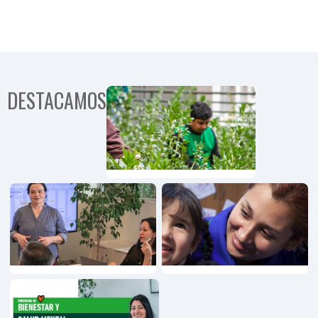
DESTACAMOS
Programa
Comunida
Territorial
Programa
Emprendimiento,
Innovación y
Pymes
Programa
Personas
Mayores