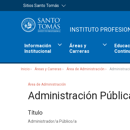
Sitios Santo Tomás
INSTITUTO PROFESIO
Información
Áreas y
Educac
Institucional
Carreras
Contin
Inicio
Áreas y Carreras
Área de Administración
Administraci
Sitios Santo Tomás
Área de Administración
Administración Públic
Título
Administrador/a Público/a