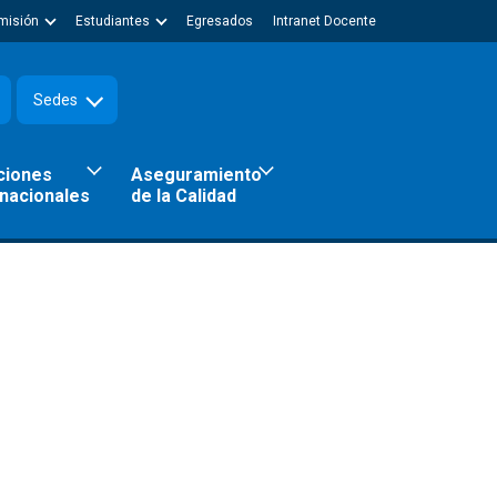
misión
Estudiantes
Egresados
Intranet Docente
Sedes
ciones
Aseguramiento
rnacionales
de la Calidad