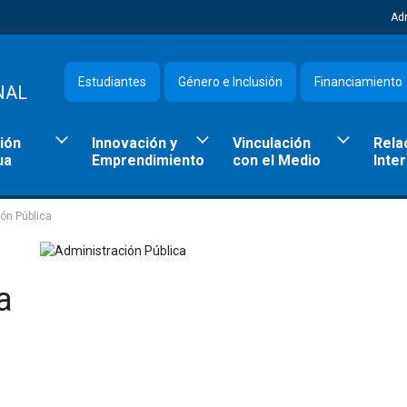
Ad
Estudiantes
Género e Inclusión
Financiamiento
NAL
ión
Innovación y
Vinculación
Rela
ua
Emprendimiento
con el Medio
Inte
ón Pública
a