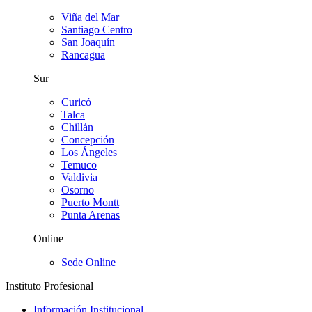
Viña del Mar
Santiago Centro
San Joaquín
Rancagua
Sur
Curicó
Talca
Chillán
Concepción
Los Ángeles
Temuco
Valdivia
Osorno
Puerto Montt
Punta Arenas
Online
Sede Online
Instituto Profesional
Información Institucional