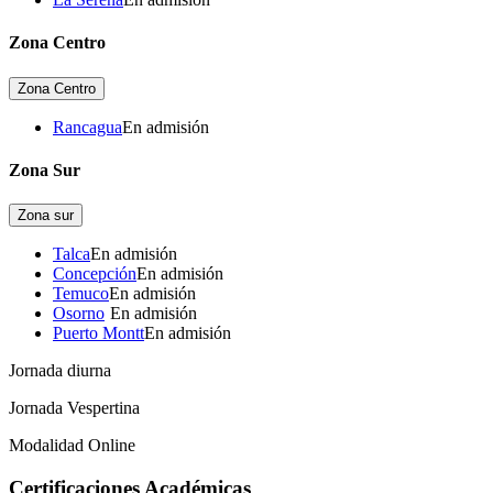
Zona Centro
Zona Centro
Rancagua
En admisión
Zona Sur
Zona sur
Talca
En admisión
Concepción
En admisión
Temuco
En admisión
Osorno
-
En admisión
Puerto Montt
En admisión
Jornada diurna
Jornada Vespertina
Modalidad Online
Certificaciones Académicas