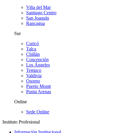
Viña del Mar
Santiago Centro
San Joaquín
Rancagua
Sur
Curicó
Talca
Chillán
Concepción
Los Ángeles
Temuco
Valdivia
Osorno
Puerto Montt
Punta Arenas
Online
Sede Online
Instituto Profesional
Información Institucional