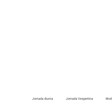
Jornada diurna
Jornada Vespertina
Moda