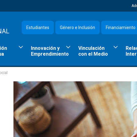
Ad
Estudiantes
Género e Inclusión
Financiamiento
NAL
ión
Innovación y
Vinculación
Rela
ua
Emprendimiento
con el Medio
Inte
ocial