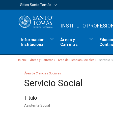
Sitios Santo Tomás
INSTITUTO PROFESIO
Información
Áreas y
Educac
Institucional
Carreras
Contin
Inicio
Áreas y Carreras
Área de Ciencias Sociales
Servicio S
Sitios Santo Tomás
Área de Ciencias Sociales
Servicio Social
Título
Asistente Social