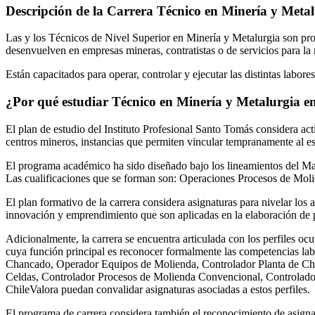
Descripción de la Carrera
Técnico en Minería y Metal
Las y los Técnicos de Nivel Superior en Minería y Metalurgia son pro
desenvuelven en empresas mineras, contratistas o de servicios para la m
Están capacitados para operar, controlar y ejecutar las distintas labore
¿Por qué estudiar
Técnico en Minería y Metalurgia
en
El plan de estudio del Instituto Profesional Santo Tomás considera act
centros mineros, instancias que permiten vincular tempranamente al es
El programa académico ha sido diseñado bajo los lineamientos del Marc
Las cualificaciones que se forman son: Operaciones Procesos de Moli
El plan formativo de la carrera considera asignaturas para nivelar l
innovación y emprendimiento que son aplicadas en la elaboración de pr
Adicionalmente, la carrera se encuentra articulada con los perfiles 
cuya función principal es reconocer formalmente las competencias labo
Chancado, Operador Equipos de Molienda, Controlador Planta de Ch
Celdas, Controlador Procesos de Molienda Convencional, Controlado
ChileValora puedan convalidar asignaturas asociadas a estos perfiles.
El programa de carrera considera también el reconocimiento de asign