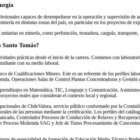
urgia
fesionales capaces de desempeñarse en la operación y supervisión de a
inería en distintas zonas del país, en particular en los proyectos de ex
s unitarias en minería, como perforación, tronadura, carguío, transporte, 
 Santo Tomás?
ividades prácticas desde el inicio de la carrera. Contamos con laborator
tudiante con su medio laboral.
o de Cualificaciones Minero. Este es un referente de los perfiles labor
enda, Operaciones Salas de Control Plantas Concentradoras y Gestión 
os aprendizajes en Matemática, TIC, Lenguaje y Comunicación. Asimismo,
oyectos reales que consideran el contexto local y regional.
ocupacionales de ChileValora, servicio público conformado por la Comis
rales de las personas mediante la certificación. Los perfiles del catál
ancado, Controlador Procesos de Conducción de Relaves y Recuperaci
r Proceso Molienda SAG y Jefe de Turno Procesamiento de Concentrado,
aturas de especialidad de formación de Educación Media Técnico Profes