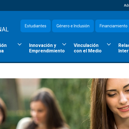
Ad
Estudiantes
Género e Inclusión
Financiamiento
NAL
ión
Innovación y
Vinculación
Rela
ua
Emprendimiento
con el Medio
Inte