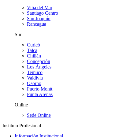
Viña del Mar
Santiago Centro
San Joaquín
Rancagua
Sur
Curicó
Talca
Chillán
Concepción
Los Ángeles
Temuco
Valdivia
Osorno
Puerto Montt
Punta Arenas
Online
Sede Online
Instituto Profesional
Información Institucional