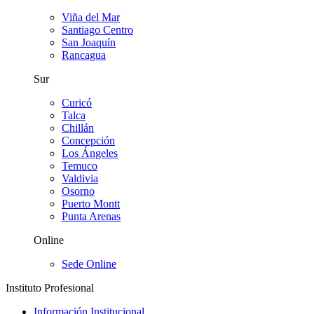
Viña del Mar
Santiago Centro
San Joaquín
Rancagua
Sur
Curicó
Talca
Chillán
Concepción
Los Ángeles
Temuco
Valdivia
Osorno
Puerto Montt
Punta Arenas
Online
Sede Online
Instituto Profesional
Información Institucional