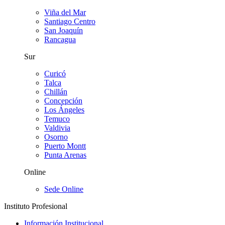
Viña del Mar
Santiago Centro
San Joaquín
Rancagua
Sur
Curicó
Talca
Chillán
Concepción
Los Ángeles
Temuco
Valdivia
Osorno
Puerto Montt
Punta Arenas
Online
Sede Online
Instituto Profesional
Información Institucional