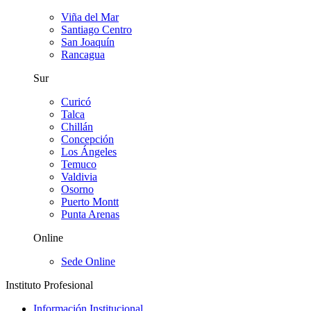
Viña del Mar
Santiago Centro
San Joaquín
Rancagua
Sur
Curicó
Talca
Chillán
Concepción
Los Ángeles
Temuco
Valdivia
Osorno
Puerto Montt
Punta Arenas
Online
Sede Online
Instituto Profesional
Información Institucional