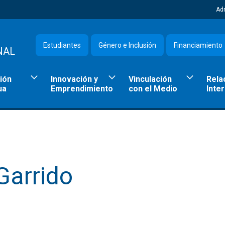
Ad
Estudiantes
Género e Inclusión
Financiamiento
NAL
ión
Innovación y
Vinculación
Rela
ua
Emprendimiento
con el Medio
Inte
Garrido