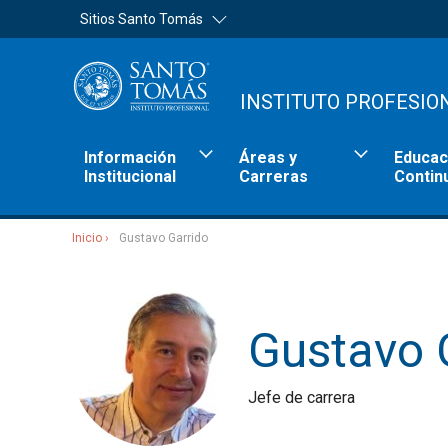
Sitios Santo Tomás
INSTITUTO PROFESIO
Información
Áreas y
Educac
Institucional
Carreras
Contin
Inicio
Gustavo Garrido
Sitios Santo Tomás
Gustavo 
Jefe de carrera