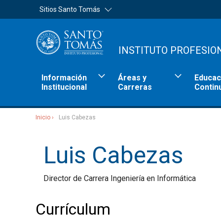
Sitios Santo Tomás
INSTITUTO PROFESIO
Información
Áreas y
Educac
Institucional
Carreras
Contin
Inicio
Luis Cabezas
Sitios Santo Tomás
Luis Cabezas
Director de Carrera Ingeniería en Informática
Currículum