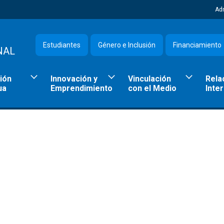
Ad
Estudiantes
Género e Inclusión
Financiamiento
NAL
ión
Innovación y
Vinculación
Rela
ua
Emprendimiento
con el Medio
Inte