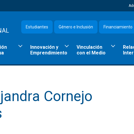
Ad
Estudiantes
Género e Inclusión
Financiamiento
NAL
ión
Innovación y
Vinculación
Rela
ua
Emprendimiento
con el Medio
Inte
jandra Cornejo
s