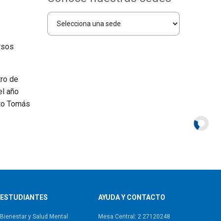
rsos
ro de
el año
nto Tomás
ESTUDIANTES
AYUDA Y CONTACTO
Bienestar y Salud Mental
Mesa Central: 2 27120248