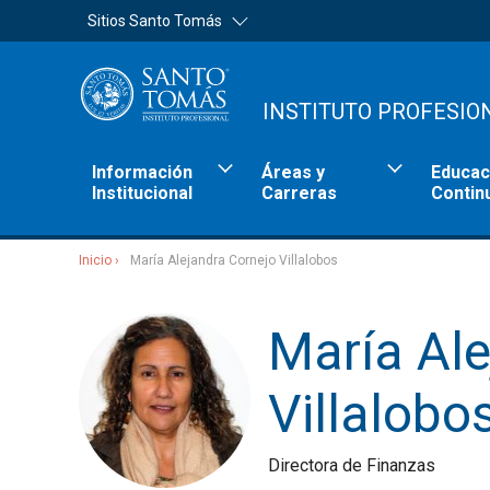
Sitios Santo Tomás
INSTITUTO PROFESIO
Información
Áreas y
Educac
Institucional
Carreras
Contin
Inicio
María Alejandra Cornejo Villalobos
Sitios Santo Tomás
María Ale
Villalobo
Directora de Finanzas