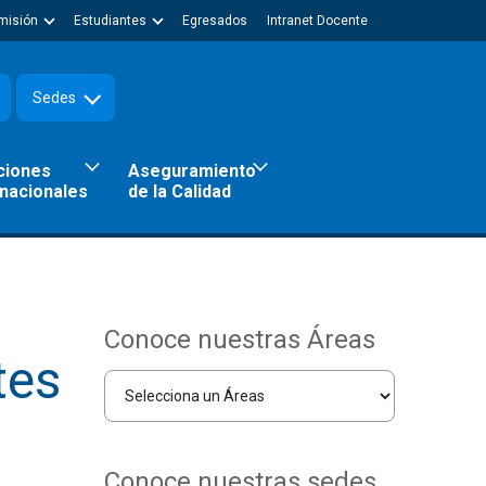
misión
Estudiantes
Egresados
Intranet Docente
Sedes
ciones
Aseguramiento
rnacionales
de la Calidad
Conoce nuestras Áreas
tes
Conoce nuestras sedes