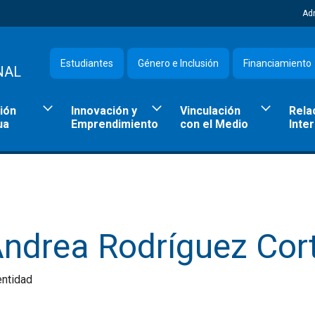
Ad
Estudiantes
Género e Inclusión
Financiamiento
NAL
ión
Innovación y
Vinculación
Rela
ua
Emprendimiento
con el Medio
Inte
Andrea Rodríguez Cor
entidad