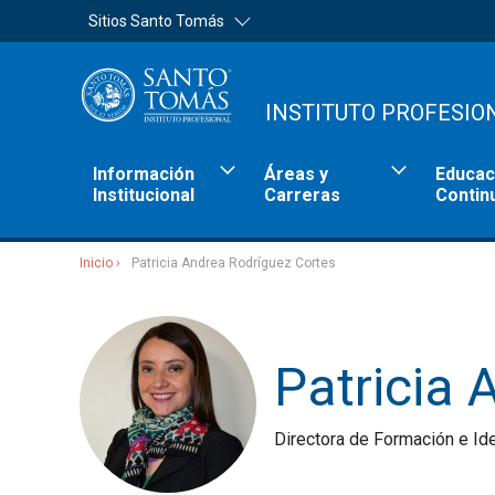
Sitios Santo Tomás
INSTITUTO PROFESIO
Información
Áreas y
Educac
Institucional
Carreras
Contin
Inicio
Patricia Andrea Rodríguez Cortes
Sitios Santo Tomás
Patricia 
Directora de Formación e Id