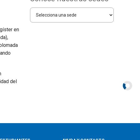
gíster en
da),
iplomada
sando
n
idad del