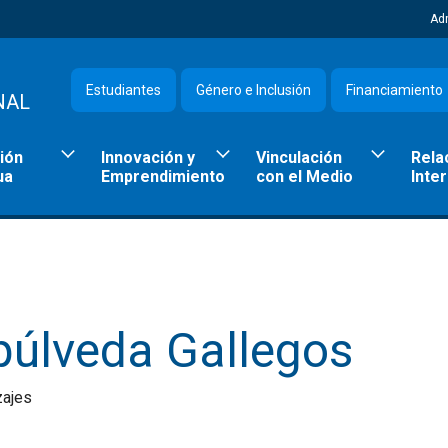
Ad
Estudiantes
Género e Inclusión
Financiamiento
NAL
ión
Innovación y
Vinculación
Rela
ua
Emprendimiento
con el Medio
Inte
púlveda Gallegos
zajes