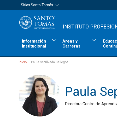
Sitios Santo Tomás
INSTITUTO PROFESIO
Información
Áreas y
Educac
Institucional
Carreras
Contin
Inicio
Paula Sepúlveda Gallegos
Sitios Santo Tomás
Paula Se
Directora Centro de Aprendi