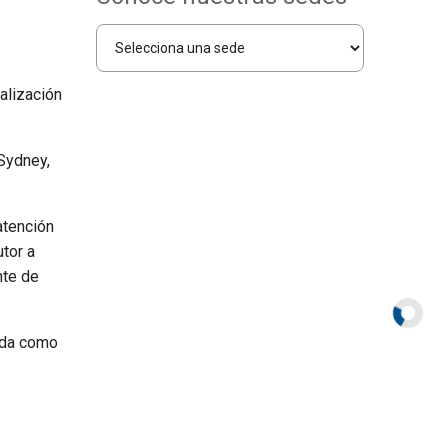
alización
 Sydney,
atención
tor a
nte de
vada como