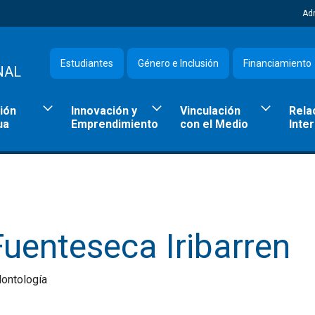
Ad
Estudiantes
Género e Inclusión
Financiamiento
NAL
ión
Innovación y
Vinculación
Rela
ua
Emprendimiento
con el Medio
Inte
uenteseca Iribarren
dontología