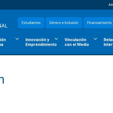
Ad
Estudiantes
Género e Inclusión
Financiamiento
NAL
ión
Innovación y
Vinculación
Rela
ua
Emprendimiento
con el Medio
Inte
n