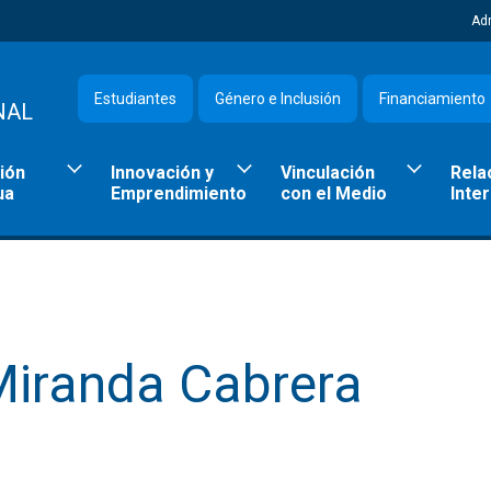
Ad
Estudiantes
Género e Inclusión
Financiamiento
NAL
ión
Innovación y
Vinculación
Rela
ua
Emprendimiento
con el Medio
Inte
Miranda Cabrera