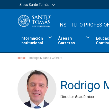
Sitios Santo Tomás
INSTITUTO PROFESIO
Información
Áreas y
Educac
Institucional
Carreras
Contin
Inicio
Rodrigo Miranda Cabrera
Sitios Santo Tomás
Rodrigo 
Director Académico