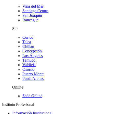
Viña del Mar
Santiago Centro
San Joaquín
Rancagua
Sur
Curicó
Talca
Chillán
Concepción
Los Ángeles
Temuco
Valdivia
Osorno
Puerto Montt
Punta Arenas
Online
Sede Online
Instituto Profesional
Información Institucional