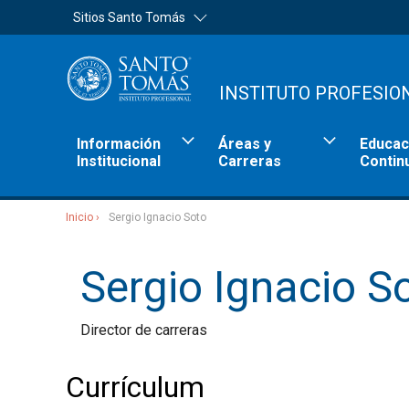
Sitios Santo Tomás
INSTITUTO PROFESIO
Información
Áreas y
Educac
Institucional
Carreras
Contin
Inicio
Sergio Ignacio Soto
Sitios Santo Tomás
Sergio Ignacio S
Director de carreras
Currículum