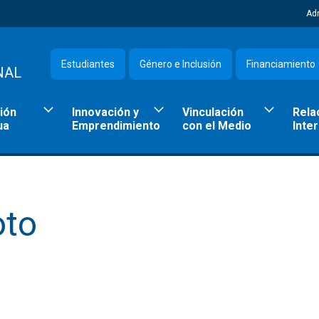
Ad
Estudiantes
Género e Inclusión
Financiamiento
NAL
ión
Innovación y
Vinculación
Rela
ua
Emprendimiento
con el Medio
Inte
oto