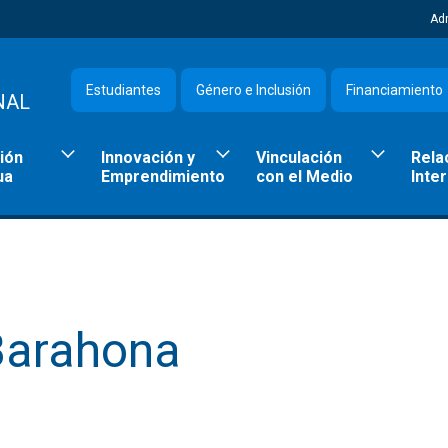
Ad
Estudiantes
Género e Inclusión
Financiamiento
NAL
ión
Innovación y
Vinculación
Rela
ua
Emprendimiento
con el Medio
Inte
 Barahona