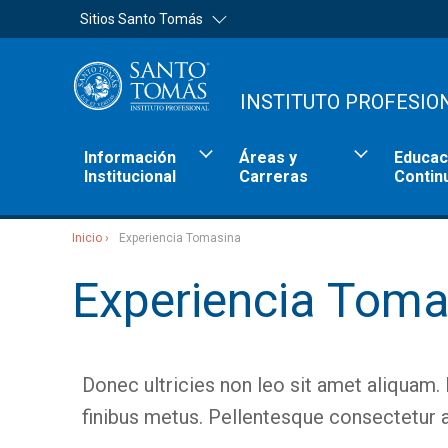
Sitios Santo Tomás
INSTITUTO PROFESIO
Información
Áreas y
Educac
Institucional
Carreras
Contin
Inicio
Experiencia Tomasina
Sitios Santo Tomás
Experiencia Toma
Donec ultricies non leo sit amet aliquam. F
finibus metus. Pellentesque consectetur ar