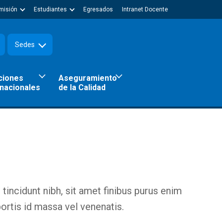
misión
Estudiantes
Egresados
Intranet Docente
Sedes
ciones
Aseguramiento
rnacionales
de la Calidad
 tincidunt nibh, sit amet finibus purus enim
bortis id massa vel venenatis.