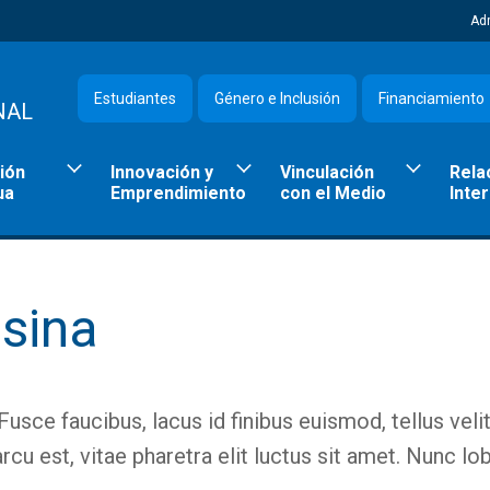
Ad
Estudiantes
Género e Inclusión
Financiamiento
NAL
ión
Innovación y
Vinculación
Rela
ua
Emprendimiento
con el Medio
Inte
sina
usce faucibus, lacus id finibus euismod, tellus velit
cu est, vitae pharetra elit luctus sit amet. Nunc lo