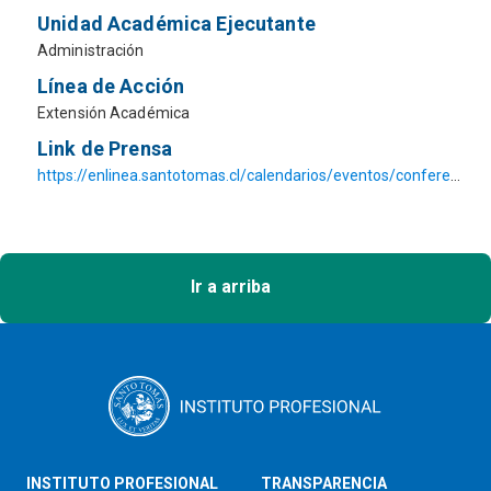
Unidad Académica Ejecutante
Administración
Línea de Acción
Extensión Académica
Link de Prensa
https://enlinea.santotomas.cl/calendarios/eventos/conferencia-responsabilidad-social-de-la-industria-farmaceutica-y-sus-stakeholders-en-tiempos-de-coronavirus/
Ir a arriba
INSTITUTO PROFESIONAL
TRANSPARENCIA