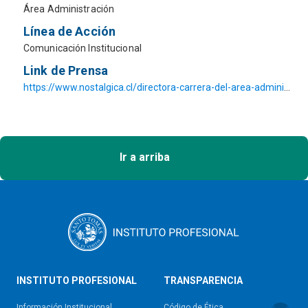
Área Administración
Línea de Acción
Comunicación Institucional
Link de Prensa
https://www.nostalgica.cl/directora-carrera-del-area-administracion-de-santo-tomas-copiapo-entrego-a-nostalgica-consejos-para-una-buena-administracion-del-presupuesto-familiar/
Ir a arriba
INSTITUTO PROFESIONAL
TRANSPARENCIA
Información Institucional
Código de Ética