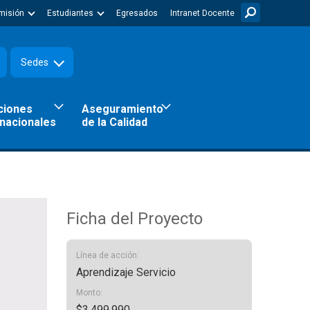
misión
Estudiantes
Egresados
Intranet Docente
Sedes
ciones
Aseguramiento
rnacionales
de la Calidad
Ficha del Proyecto
Línea de acción:
Aprendizaje Servicio
Monto:
$3.499.990