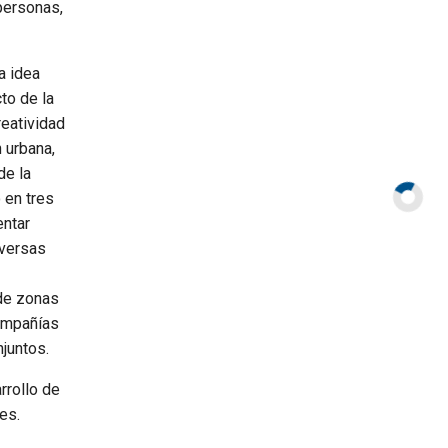
 personas,
la idea
to de la
reatividad
n urbana,
de la
 en tres
entar
iversas
 de zonas
compañías
njuntos.
rrollo de
es.