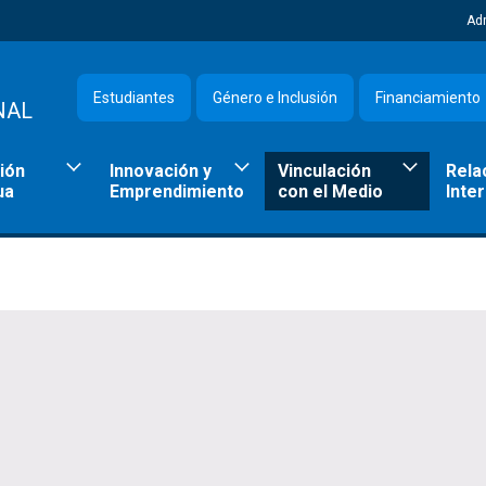
Ad
Estudiantes
Género e Inclusión
Financiamiento
NAL
ión
Innovación y
Vinculación
Rela
ua
Emprendimiento
con el Medio
Inte