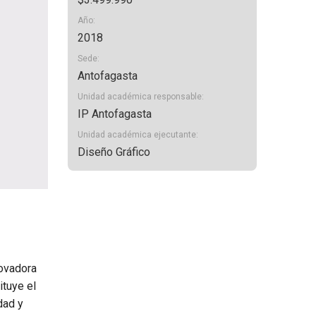
Año:
2018
Sede:
Antofagasta
Unidad académica responsable:
IP Antofagasta
Unidad académica ejecutante:
Diseño Gráfico
novadora
ituye el
dad y