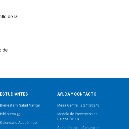
llo de la
o de
ESTUDIANTES
AYUDA Y CONTACTO
Bienestar y Salud Mental
Mesa Central: 2 27120248
Biblioteca
Modelo de Prevención de
Delitos (MPD)
Calendario Académico
Canal Único de Denuncias,