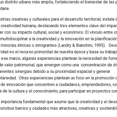
 un distrito urbano más amplio, fortaleciendo el bienestar de las
adana.
ias creativas y culturales para el desarrollo territorial, instala 
y creatividad humana, destacando tres elementos clave del impac
r con su impacto cultural, social y económico. El vínculo entre c
ultidisciplinar a la creatividad y la innovación en la planificació
 minorías étnicas o inmigrantes (Landry & Bianchini, 1995). Des
ividad es el recurso primordial de nuestra época y basa su trabajo
 En ese marco, algunas experiencias plantean la necesidad de fom
o de valor patrimonial, que emergen como una concentración de d
iferentes sinergias debido a su proximidad espacial y generar
tariedad. Otras experiencias plantean un foco en la promoción
s de innovación que concentren a ciudadanos, emprendedores, 
 de la cultura y el conocimiento, para participar en proyectos co
 importancia fundamental que asume que la creatividad y el desa
construir barrios y ciudades más atractivas, creativas y sostenibl