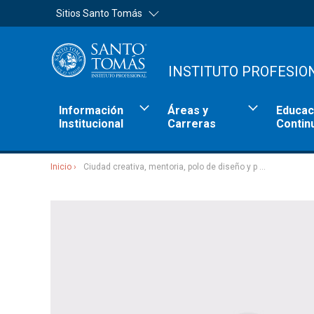
Sitios Santo Tomás
INSTITUTO PROFESIO
Información
Áreas y
Educac
Institucional
Carreras
Contin
Inicio
Ciudad creativa, mentoria, polo de diseño y p ...
Sitios Santo Tomás