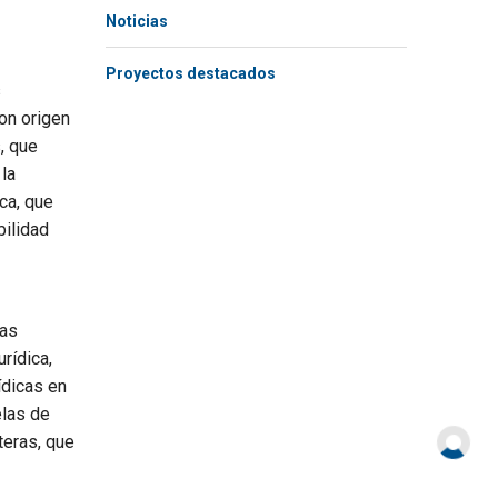
Noticias
Proyectos destacados
s
ron origen
, que
la
ca, que
bilidad
cas
rídica,
ídicas en
elas de
teras, que