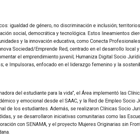
cos: igualdad de género, no discriminación e inclusión; territorio
ovación social, democrática y tecnológica. Estos lineamientos die
munidades y la innovación educativa, como Conecta Profesionales
Innova Sociedad/Emprende Red, centrado en el desarrollo local y 
fomentar el emprendimiento juvenil; Humaniza Digital Socio Jurídi
es; e Impulsoras, enfocado en el liderazgo femenino y la sosteni
madora del estudiante para la vida”, el Área implementó las Clíni
démico y emocional desde el SAAC, y la Red de Empleo Socio Ju
nal de los estudiantes. Además, se realizaron Clínicas Socio Jur
idas, y se desarrollaron iniciativas comunitarias como las Escu
oración con SENAMA, y el proyecto Mujeres Originarias sin Fron
dana.