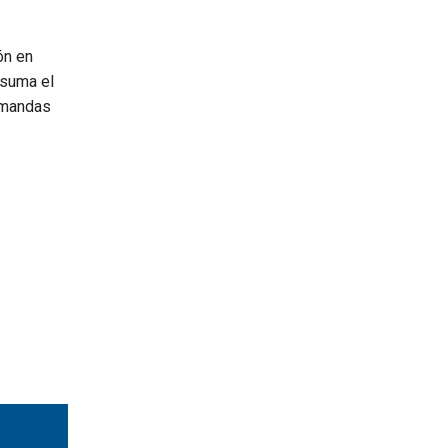
ón en
 suma el
demandas