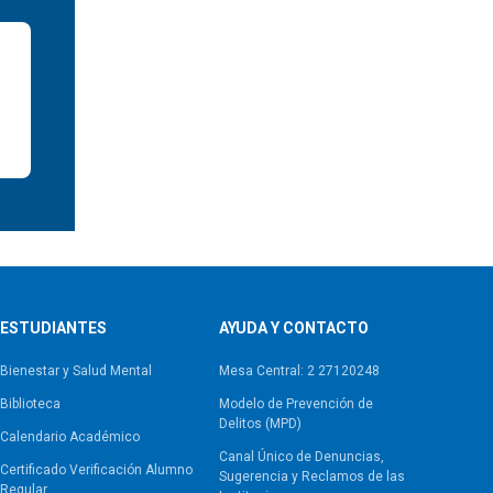
ESTUDIANTES
AYUDA Y CONTACTO
Bienestar y Salud Mental
Mesa Central: 2 27120248
Biblioteca
Modelo de Prevención de
Delitos (MPD)
Calendario Académico
Canal Único de Denuncias,
Certificado Verificación Alumno
Sugerencia y Reclamos de las
Regular