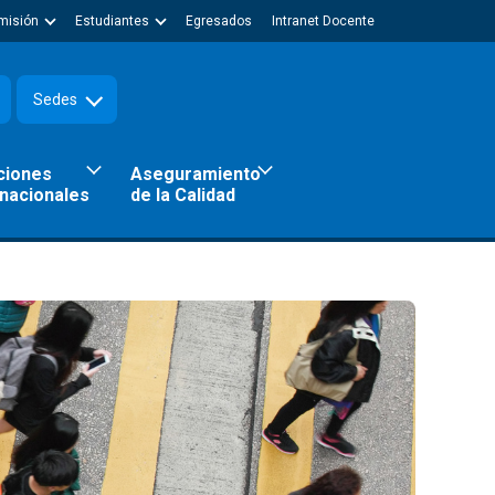
misión
Estudiantes
Egresados
Intranet Docente
Sedes
ciones
Aseguramiento
rnacionales
de la Calidad