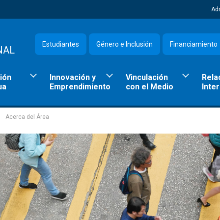
Ad
Estudiantes
Género e Inclusión
Financiamiento
NAL
ión
Innovación y
Vinculación
Rela
ua
Emprendimiento
con el Medio
Inte
Acerca del Área