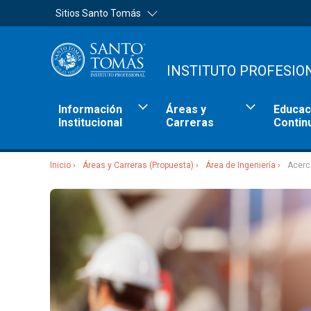
Sitios Santo Tomás
INSTITUTO PROFESIO
Información
Áreas y
Educac
Institucional
Carreras
Contin
Inicio
Áreas y Carreras (Propuesta)
Área de Ingeniería
Acerc
Sitios Santo Tomás