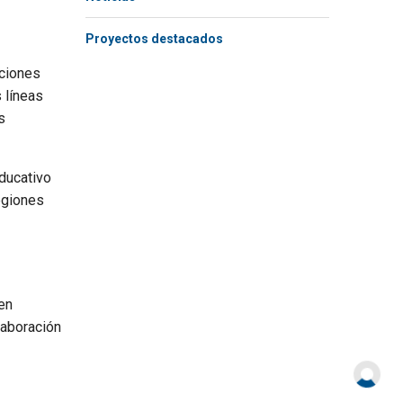
Proyectos destacados
cciones
 líneas
s
ducativo
regiones
en
laboración