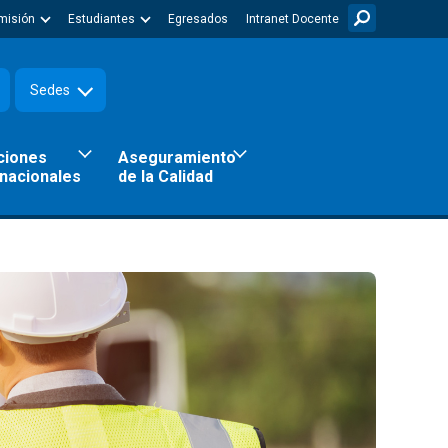
misión
Estudiantes
Egresados
Intranet Docente
Sedes
ciones
Aseguramiento
rnacionales
de la Calidad