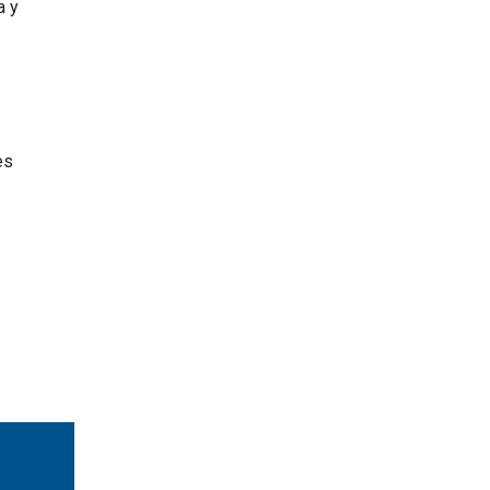
a y
es