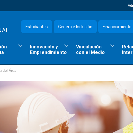
Ad
Estudiantes
Género e Inclusión
Financiamiento
NAL
ión
Innovación y
Vinculación
Rela
ua
Emprendimiento
con el Medio
Inte
a del Área