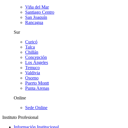
Viña del Mar
Santiago Centro
San Joaquín
Rancagua
Sur
Curicó
Talca
Chillán
Concepción
Los Ángeles
Temuco
Valdivia
Osorno
Puerto Montt
Punta Arenas
Online
Sede Online
Instituto Profesional
Información Institucional