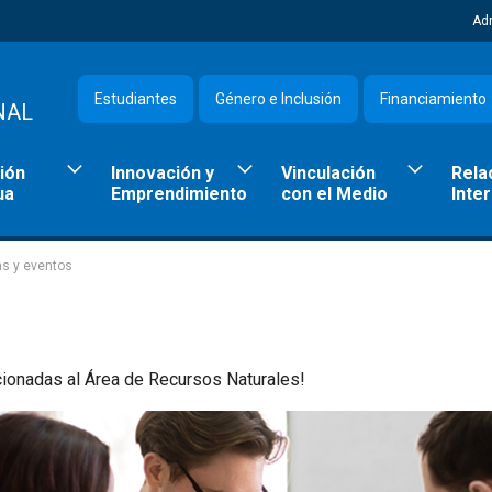
Ad
Estudiantes
Género e Inclusión
Financiamiento
NAL
ión
Innovación y
Vinculación
Rela
ua
Emprendimiento
con el Medio
Inte
as y eventos
cionadas al Área de Recursos Naturales!