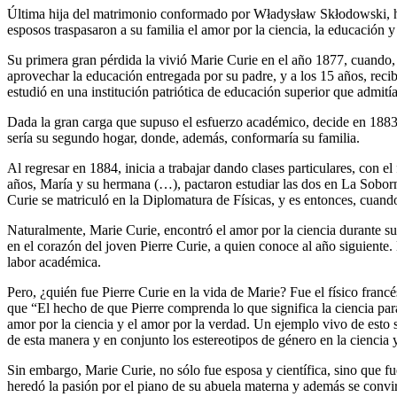
Última hija del matrimonio conformado por Władysław Skłodowski, ho
esposos traspasaron a su familia el amor por la ciencia, la educación 
Su primera gran pérdida la vivió Marie Curie en el año 1877, cuando, a
aprovechar la educación entregada por su padre, y a los 15 años, reci
estudió en una institución patriótica de educación superior que admití
Dada la gran carga que supuso el esfuerzo académico, decide en 1883, 
sería su segundo hogar, donde, además, conformaría su familia.
Al regresar en 1884, inicia a trabajar dando clases particulares, con
años, María y su hermana (…), pactaron estudiar las dos en La Sobor
Curie se matriculó en la Diplomatura de Físicas, y es entonces, cuan
Naturalmente, Marie Curie, encontró el amor por la ciencia durante su
en el corazón del joven Pierre Curie, a quien conoce al año siguiente
labor académica.
Pero, ¿quién fue Pierre Curie en la vida de Marie? Fue el físico fra
que “El hecho de que Pierre comprenda lo que significa la ciencia pa
amor por la ciencia y el amor por la verdad. Un ejemplo vivo de esto 
de esta manera y en conjunto los estereotipos de género en la ciencia
Sin embargo, Marie Curie, no sólo fue esposa y científica, sino que fu
heredó la pasión por el piano de su abuela materna y además se convirt