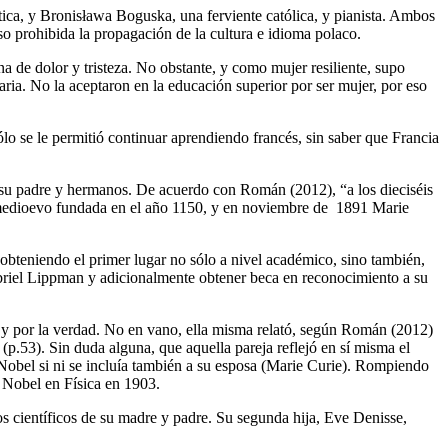
a, y Bronisława Boguska, una ferviente católica, y pianista. Ambos
uso prohibida la propagación de la cultura e idioma polaco.
a de dolor y tristeza. No obstante, y como mujer resiliente, supo
ria. No la aceptaron en la educación superior por ser mujer, por eso
lo se le permitió continuar aprendiendo francés, sin saber que Francia
ra su padre y hermanos. De acuerdo con Román (2012), “a los dieciséis
l medioevo fundada en el año 1150, y en noviembre de 1891 Marie
 obteniendo el primer lugar no sólo a nivel académico, sino también,
Gabriel Lippman y adicionalmente obtener beca en reconocimiento a su
a y por la verdad. No en vano, ella misma relató, según Román (2012)
p.53). Sin duda alguna, que aquella pareja reflejó en sí misma el
 Nobel si ni se incluía también a su esposa (Marie Curie). Rompiendo
o Nobel en Física en 1903.
sos científicos de su madre y padre. Su segunda hija, Eve Denisse,