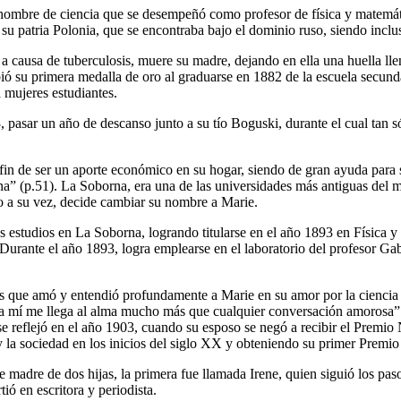
mbre de ciencia que se desempeñó como profesor de física y matemátic
y su patria Polonia, que se encontraba bajo el dominio ruso, siendo incl
 causa de tuberculosis, muere su madre, dejando en ella una huella llen
bió su primera medalla de oro al graduarse en 1882 de la escuela secunda
a mujeres estudiantes.
pasar un año de descanso junto a su tío Boguski, durante el cual tan só
 el fin de ser un aporte económico en su hogar, siendo de gran ayuda pa
na” (p.51). La Soborna, era una de las universidades más antiguas de
do a su vez, decide cambiar su nombre a Marie.
s estudios en La Soborna, logrando titularse en el año 1893 en Física y
. Durante el año 1893, logra emplearse en el laboratorio del profesor 
ncés que amó y entendió profundamente a Marie en su amor por la cienci
ra mí me llega al alma mucho más que cualquier conversación amorosa” (
se reflejó en el año 1903, cuando su esposo se negó a recibir el Premio
 y la sociedad en los inicios del siglo XX y obteniendo su primer Premi
e madre de dos hijas, la primera fue llamada Irene, quien siguió los pa
ió en escritora y periodista.