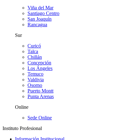
Viña del Mar
Santiago Centro
San Joaquín
Rancagua
Sur
Curicó
Talca
Chillán
Concepción
Los Ángeles
Temuco
Valdivia
Osorno
Puerto Montt
Punta Arenas
Online
Sede Online
Instituto Profesional
Información Institucional