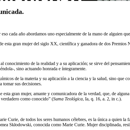
unicada.
or eso cada año abordamos uno especialmente de la mano de alguien qu
de esta gran mujer del siglo XX, científica y ganadora de dos Premios 
 al conocimiento de la realidad y a su aplicación; se sirve del pensamien
ciéndola-, sino actuando honrada e íntegramente.
icos de la materia y su aplicación a la ciencia y la salud, sino que co
a tomar sus decisiones.
 de esta gran mujer, amante y comunicadora de la verdad, que, de alg
lo verdadero como conocido” (
Suma Teológica
, Ia, q. 16, a. 2, in c.).
ie Curie, de todos los seres humanos célebres, es la única a quien la 
lomea Skłodowski, conocida como Marie Curie. Mujer disciplinada, resilie