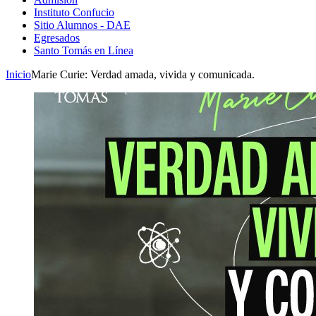
Instituto Confucio
Sitio Alumnos - DAE
Egresados
Santo Tomás en Línea
Inicio
Marie Curie: Verdad amada, vivida y comunicada.