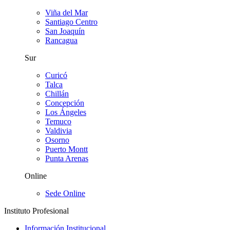
Viña del Mar
Santiago Centro
San Joaquín
Rancagua
Sur
Curicó
Talca
Chillán
Concepción
Los Ángeles
Temuco
Valdivia
Osorno
Puerto Montt
Punta Arenas
Online
Sede Online
Instituto Profesional
Información Institucional