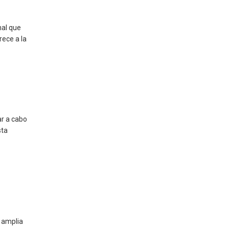
nal que
rece a la
ar a cabo
sta
 amplia