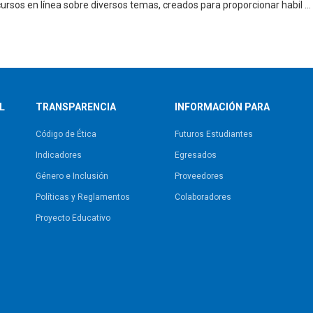
rsos en línea sobre diversos temas, creados para proporcionar habil ...
L
TRANSPARENCIA
INFORMACIÓN PARA
Código de Ética
Futuros Estudiantes
Indicadores
Egresados
Género e Inclusión
Proveedores
Políticas y Reglamentos​
Colaboradores
Proyecto Educativo