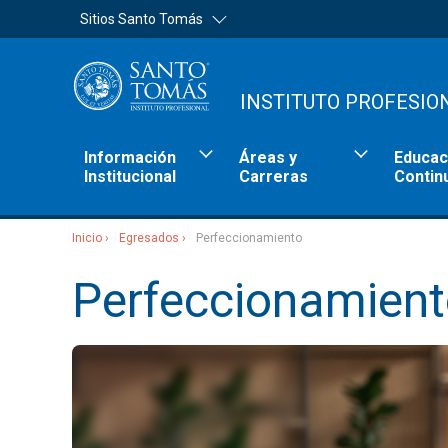
Sitios Santo Tomás
INSTITUTO PROFESIO
Información
Áreas y
Educac
Institucional
Carreras
Contin
Inicio
Egresados
Perfeccionamiento
Sitios Santo Tomás
Perfeccionamien