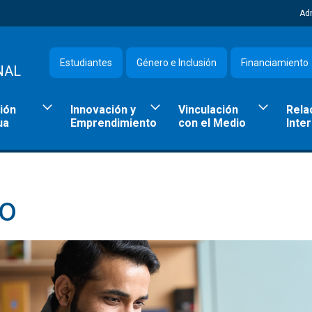
Ad
Estudiantes
Género e Inclusión
Financiamiento
NAL
ión
Innovación y
Vinculación
Rela
ua
Emprendimiento
con el Medio
Inte
to