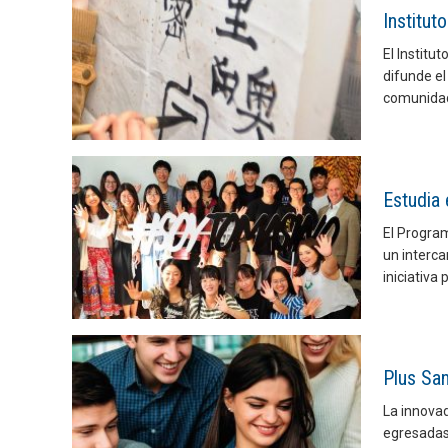
Institut
El Institu
difunde el
comunidad
Estudia 
El Program
un interca
iniciativa
Plus Sa
La innova
egresadas