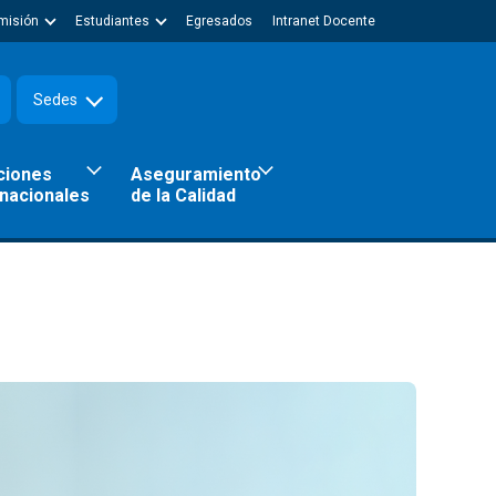
misión
Estudiantes
Egresados
Intranet Docente
Sedes
ciones
Aseguramiento
rnacionales
de la Calidad