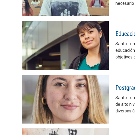
necesario 
Educaci
Santo Tomá
educación 
objetivos 
Postgra
Santo Tom
de alto ni
diversas á