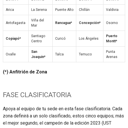
Arica
La Serena
Puente Alto
Chillán
Valdivia
Viña del
Antofagasta
Rancagua*
Concepción*
Osorno
Mar
Santiago
Puerto
Copiapó*
Curicó
Los Ángeles
Centro
Montt*
San
Punta
Ovalle
Talca
Temuco
Joaquín*
Arenas
(*) Anfitrión de Zona
FASE CLASIFICATORIA
Apoya al equipo de tu sede en esta fase clasificatoria. Cada
zona definirá a un solo clasificado, estos cinco equipos; más
el mejor segundo; el campeón de la edición 2023 (UST