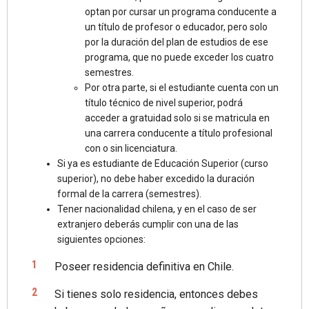
de preselección en función de la institución en que
optan por cursar un programa conducente a
finalmente se ha matriculado): comienzos de
un título de profesor o educador, pero solo
marzo 2025.
por la duración del plan de estudios de ese
Periodo para apelar a los resultados de asignación
programa, que no puede exceder los cuatro
(15 días): desde que se publiquen los resultados a
semestres.
comienzos de marzo 2025, se inicia el mismo día
Por otra parte, si el estudiante cuenta con un
que entregan resultados de asignación.
título técnico de nivel superior, podrá
acceder a gratuidad solo si se matricula en
una carrera conducente a título profesional
con o sin licenciatura.
Si ya es estudiante de Educación Superior (curso
superior), no debe haber excedido la duración
formal de la carrera (semestres).
Tener nacionalidad chilena, y en el caso de ser
extranjero deberás cumplir con una de las
Beca Rendimiento Escolar (BNEM).
siguientes opciones:
Beca Deportista Destacado.
Beca Copago Cero.
Poseer residencia definitiva en Chile.
Si tienes solo residencia, entonces debes