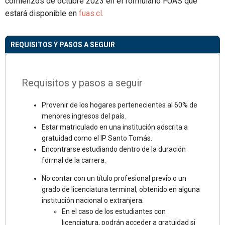
comienzos de octubre 2023 en el formulario FUAS que
estará disponible en
fuas.cl.
REQUISITOS Y PASOS A SEGUIR
PLAZOS PARA LA PUBLICACIÓN
OTROS BENEFICIOS
Requisitos y pasos a seguir
Provenir de los hogares pertenecientes al 60% de
Proceso postulación FUAS: entre el 1 y el 22 de
menores ingresos del país.
octubre de 2024.
Estar matriculado en una institución adscrita a
Matrícula alumnos nuevos: inicios de octubre 2024.
gratuidad como el IP Santo Tomás.
Publicación del nivel socioeconómico de los
Encontrarse estudiando dentro de la duración
postulantes al FUAS: 17 de diciembre 2024.
formal de la carrera.
Acreditación socioeconómica: comienza alrededor
gratuidad.cl
del 22 de diciembre 2024 y hasta fines de enero
No contar con un título profesional previo o un
2025 para tener resultados en marzo de 2025 (*).
grado de licenciatura terminal, obtenido en alguna
Publicación preselección beneficios: comienzos de
institución nacional o extranjera.
enero 2025 (*).
En el caso de los estudiantes con
Publicación resultados de asignación (ratificación
licenciatura, podrán acceder a gratuidad si