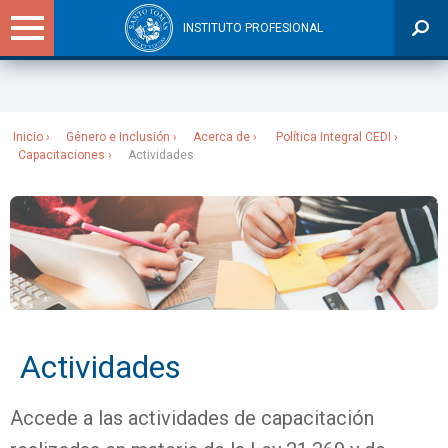
INSTITUTO PROFESIONAL
Sitios Santo Tomás
Inicio
Género e Inclusión
Acerca de
​ Política Integral CEDI
Capacitaciones
Actividades
Actividades
Accede a las actividades de capacitación